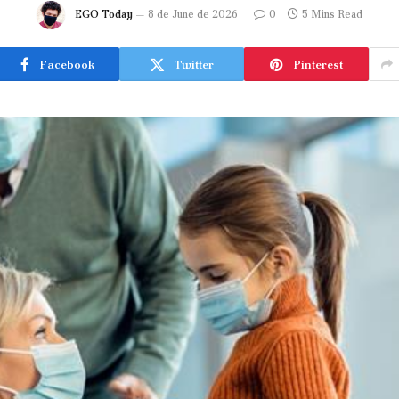
EGO Today
8 de June de 2026
0
5 Mins Read
Facebook
Twitter
Pinterest