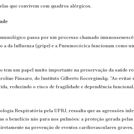
elas que convivem com quadros alérgicos.
dade
 imunológico passa por um processo chamado imunossenescênc
o a da Influenza (gripe) e a Pneumocócica funcionam como um
co tem um papel muito importante na preservação da saúde res
aroline Pássaro, do Instituto Gilberto Kocerginsky. “Ao evita
da, reduzindo o risco de fragilidade e dependência funcional.
iologia Respiratória pela UFRJ, ressalta que as agressões inf
s o benefício não para nos pulmões: a proteção gerada pelas
diretamente na prevenção de eventos cardiovasculares graves,