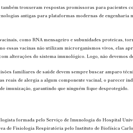
ial também trouxeram respostas promissoras para pacientes c
tecnologias antigas para plataformas modernas de engenharia
 vacinais, como RNA mensageiro e subunidades proteicas, to
mo essas vacinas não utilizam microrganismos vivos, elas a
 com alterações do sistema imunológico. Logo, não devemos d
decisões familiares de saúde devem sempre buscar amparo técni
as reais de alergia a algum componente vacinal, o parecer ind
de imunização, garantindo que ninguém fique desprotegido.
logista formada pelo Serviço de Imunologia do Hospital Univ
a de Fisiologia Respiratória pelo Instituto de Biofísica Car