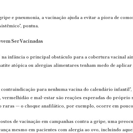
gripe e pneumonia, a vacinação ajuda a evitar a piora de como
istêmico”, pontua.
Devem Ser Vacinadas
, na infância o principal obstáculo para a cobertura vacinal a
atite atópica ou alergias alimentares tenham medo de aplicar 
contraindicação para nenhuma vacina do calendário infantil”,
al, vermelhidão e mal-estar são reações esperadas do próprio
ão raras — o choque anafilático, por exemplo, ocorre em pouco
postos de vacinação em campanhas contra a gripe, uma preocu
rança mesmo em pacientes com alergia ao ovo, incluindo aquel