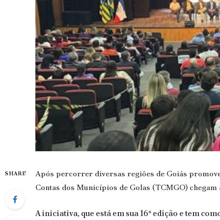
Após percorrer diversas regiões de Goiás promoven
SHARE
Contas dos Municípios de Golas (TCMGO) chegam ao
A iniciativa, que está em sua 16ª edição e tem com