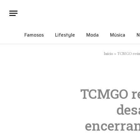
Famosos
Lifestyle
Moda
Música
N
Início
»
TCMGO reúne 
TCMGO re
des
encerra