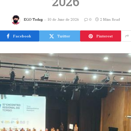
2026
EGO Today
10 de June de 2026
0
2 Mins Read
Facebook
Twitter
Pinterest