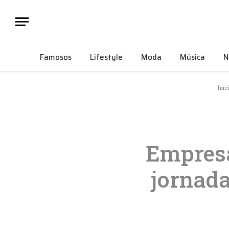
Famosos
Lifestyle
Moda
Música
N
Iníc
Empresá
jornad