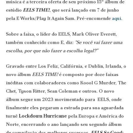
música é a terceira oferta de seu próximo 15º álbum de
estúdio
EELS TIME!
, que será lançado em 7 de junho
pela E Works/Play It Again Sam. Pré-encomende
aqui.
Sobre a faixa, o líder do EELS, Mark Oliver Everett,
também conhecido como E, diz:
“Se você vai fazer uma
escolha, por que não fazer a escolha legal?”
Gravado entre Los Feliz, Califórnia, e Dublin, Irlanda, o
novo álbum
EELS TIME!
é composto por doze faixas
inéditas com colaboradores como Koool G Murder, The
Chet, Tyson Ritter, Sean Coleman e outros. O novo
álbum segue um 2023 movimentado para EELS, onde
finalmente eles pegaram a estrada para sua aguardada
turnê
Lockdown Hurricane
pela Europa e América do
Norte, encerrando o ano lançando seu segundo álbum
de compilação dos melhores sucessos,
EELS So Good: