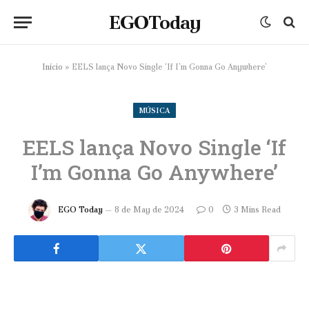
EGOToday
Início
»
EELS lança Novo Single ‘If I’m Gonna Go Anywhere’
MÚSICA
EELS lança Novo Single ‘If
I’m Gonna Go Anywhere’
EGO Today
8 de May de 2024
0
3 Mins Read