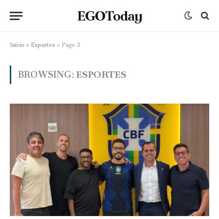
EGOToday
Início
»
Esportes
»
Page 3
BROWSING:
ESPORTES