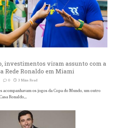
ro, investimentos viram assunto com a
asa Rede Ronaldo em Miami
0
3 Mins Read
es acompanhavam os jogos da Copa do Mundo, um outro
Casa Ronaldo,…