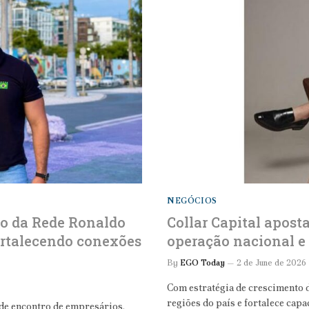
NEGÓCIOS
do da Rede Ronaldo
Collar Capital apos
rtalecendo conexões
operação nacional e
By
EGO Today
2 de June de 2026
Com estratégia de crescimento 
regiões do país e fortalece cap
 de encontro de empresários,