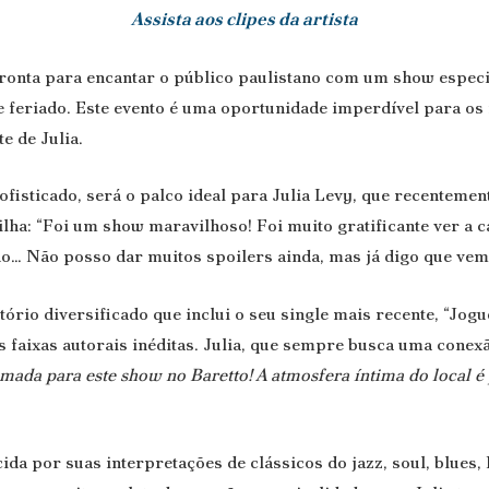
Assista aos clipes da artista
ronta para encantar o público paulistano com um show espec
e feriado. Este evento é uma oportunidade imperdível para os
e de Julia.
sofisticado, será o palco ideal para Julia Levy, que recente
ha: “Foi um show maravilhoso! Foi muito gratificante ver a c
… Não posso dar muitos spoilers ainda, mas já digo que vem 
rio diversificado que inclui o seu single mais recente, “Jogue
s faixas autorais inéditas. Julia, que sempre busca uma con
mada para este show no Baretto! A atmosfera íntima do local é
ida por suas interpretações de clássicos do jazz, soul, blues