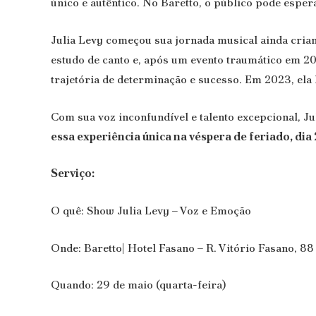
único e autêntico. No Baretto, o público pode espe
Julia Levy começou sua jornada musical ainda crian
estudo de canto e, após um evento traumático em 2
trajetória de determinação e sucesso. Em 2023, ela
Com sua voz inconfundível e talento excepcional, Ju
essa experiência única na véspera de feriado, dia
Serviço:
O quê: Show Julia Levy – Voz e Emoção
Onde: Baretto| Hotel Fasano –
R. Vitório Fasano, 88
Quando: 29 de maio (quarta-feira)