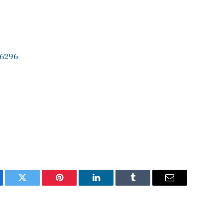
56296
ebook
Twitter
Pinterest
LinkedIn
Tumblr
Email