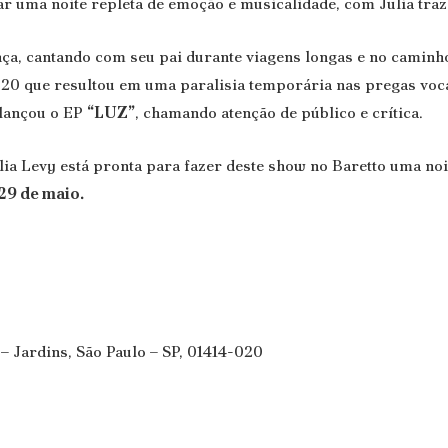
rar uma noite repleta de emoção e musicalidade, com Julia tra
ça, cantando com seu pai durante viagens longas e no caminho
020 que resultou em uma paralisia temporária nas pregas vo
 lançou o EP
“LUZ”
, chamando atenção de público e crítica.
lia Levy está pronta para fazer deste show no Baretto uma noi
 29 de maio.
 – Jardins, São Paulo – SP, 01414-020